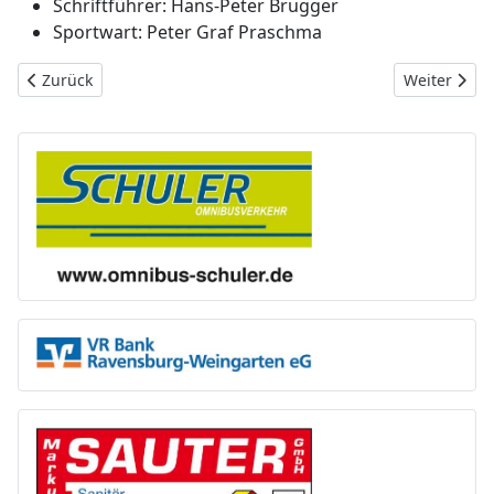
Schriftführer: Hans-Peter Brugger
Sportwart: Peter Graf Praschma
Vorheriger Beitrag: Unser Vorstandsteam
Nächster Be
Zurück
Weiter