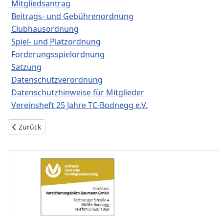
Mitgliedsantrag
Beitrags- und Gebührenordnung
Clubhausordnung
Spiel- und Platzordnung
Forderungsspielordnung
Satzung
Datenschutzverordnung
Datenschutzhinweise für Mitglieder
Vereinsheft 25 Jahre TC-Bodnegg e.V.
Vorheriger Beitrag: TC Bodnegg - Chronik
Zurück