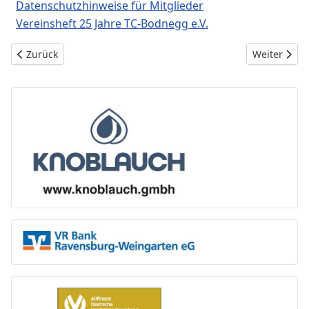
Datenschutzhinweise für Mitglieder
Vereinsheft 25 Jahre TC-Bodnegg e.V.
Vorheriger Beitrag: TC Bodnegg - Chronik
Nächster Bei
Zurück
Weiter